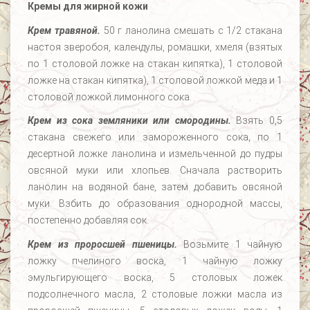
Кремы для жирной кожи
Крем травяной.
50 г ланолина смешать с 1/2 стакана
настоя зверобоя, календулы, ромашки, хмеля (взятых
по 1 столовой ложке на стакан кипятка), 1 столовой
ложке на стакан кипятка), 1 столовой ложкой меда и 1
столовой ложкой лимонного сока.
Крем из сока земляники или смородины.
Взять 0,5
стакана свежего или замороженного сока, по 1
десертной ложке ланолина и измельченной до пудры
овсяной муки или хлопьев. Сначала растворить
ланолин на водяной бане, затем добавить овсяной
муки. Взбить до образования однородной массы,
постепенно добавляя сок.
Крем из проросшей пшеницы.
Возьмите 1 чайную
ложку пчелиного воска, 1 чайную ложку
эмульгирующего воска, 5 столовых ложек
подсолнечного масла, 2 столовые ложки масла из