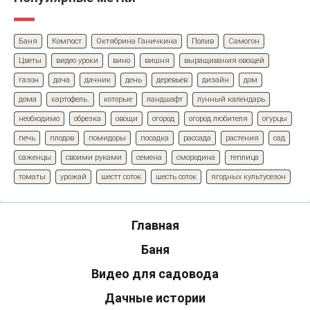
Баня
Компост
Октябрина Ганичкина
Полив
Самогон
Цветы
видео уроки
вино
вишня
выращивания овощей
газон
дача
дачник
день
деревьев
дизайн
дом
дома
картофель.
которые
ландшафт
лунный календарь
необходимо
обрезка
овощи
огород
огород любителя
огурцы
печь
плодов
помидоры
посадка
рассада
растения
сад
саженцы
своими руками
семена
смородина
теплица
томаты
урожай
шестт соток
шесть соток
ягодных культусезон
Главная
Баня
Видео для садовода
Дачные истории