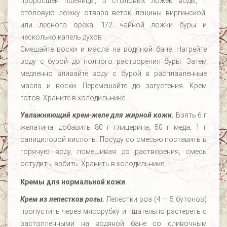
проросшей пшеницы, 5 столовых ложек воды, 1
столовую ложку отвара веток лещины виргинской,
или лесного ореха, 1/2 чайной ложки буры и
несколько капель духов.
Смешайте воски и масла на водяной бане. Нагрейте
воду с бурой до полного растворения буры. Затем
медленно вливайте воду с бурой в расплавленные
масла и воски. Перемешайте до загустения. Крем
готов. Храните в холодильнике.
Увлажняющий крем-желе для жирной кожи.
Взять 6 г
желатина, добавить 80 г глицерина, 50 г меда, 1 г
салициловой кислоты. Посуду со смесью поставить в
горячую воду, помешивая до растворения, смесь
остудить, взбить. Хранить в холодильнике.
Кремы для нормальной кожи
Крем из лепестков розы.
Лепестки роз (4 — 5 бутонов)
пропустить через мясорубку и тщательно растереть с
растопленными на водяной бане со сливочным