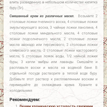
влить разведенную в небольшом количестве кипятка
буру (5г).
Смешанный крем из различных масел.
Возьмите 2
столовые ложки пчелиного воска, 4 столовые ложки
эмульгирующего воска, 3 чайные ложки ланолина, 4
столовые ложки миндального масла, 4 столовые
ложки подсолнечного масла, 2 столовые ложки
масла авокадо или персикового, 2 столовые ложки
оливкового масла, 2 столовые ложки касторового
масла, 5 столовых ложек воды, 1/2 чайной ложки
буры, 3 капли амбры или лаванды. Смешайте и
расплавьте воски и масла на водяной бане. В
отдельной посуде растворите в теплой воде буру.
Добавьте этот раствор к расплавленным воскам и
перемешайте до охлаждения крема. Храните в
холодильнике.
Рекомендуем:
Лечим хроническую усталость свежими