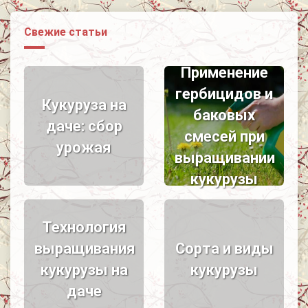
Свежие статьи
Применение
гербицидов и
Кукуруза на
баковых
даче: сбор
смесей при
урожая
выращивании
кукурузы
Технология
выращивания
Сорта и виды
кукурузы на
кукурузы
даче