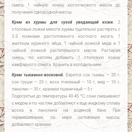
смесь 1 чайную ложку косточкового масла до
получения однородной массы.
Крем из хурмы для сухой увядающей кожи.
2
столовые ложки мякоти хурмы тщательно растереть с
2-3 ложками растопленного костного мозга, 1
желтком куриного яйца, 1 чайной ложкой меда и 1
чайной ложкой растительного масла. Растирая
смесь, по каплям добавить 1 столовую ложку
камфарного спирта. Хранить в холодильнике.
Крем тыквенно-восковой.
Берется сок тыквы — 20 г,
сок груши — 20 г, воск пчелиный — 10 г, мед — 10 г,
ланолин — 35 г, крахмал пшеничный — 5 г.
Подогретые до температуры 40-45 °C; соки смешивают
с медом и по частям добавляют к еще жидкому сплаву
воска и ланолина на водяной бане. При
перемешивании, по мере остывания массы,
добавляют крахмал.