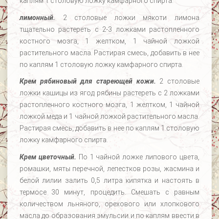
каплям 1 столовую ложку камфарного спирта.
лимонный.
2 столовые ложки мякоти лимона
тщательно растереть с 2-3 ложками растопленного
костного мозга, 1 желтком, 1 чайной ложкой
растительного масла. Растирая смесь, добавить в нее
по каплям 1 столовую ложку камфарного спирта.
Крем рябиновый для стареющей кожи.
2 столовые
ложки кашицы из ягод рябины растереть с 2 ложками
растопленного костного мозга, 1 желтком, 1 чайной
ложкой меда и 1 чайной ложкой растительного масла.
Растирая смесь, добавить в нее по каплям 1 столовую
ложку камфарного спирта.
Крем цветочный.
По 1 чайной ложке липового цвета,
ромашки, мяты перечной, лепестков розы, жасмина и
белой лилии залить 0,5 литра кипятка и настоять в
термосе 30 минут, процедить. Смешать с равным
количеством льняного, орехового или хлопкового
масла до образования эмульсии и по каплям ввести в