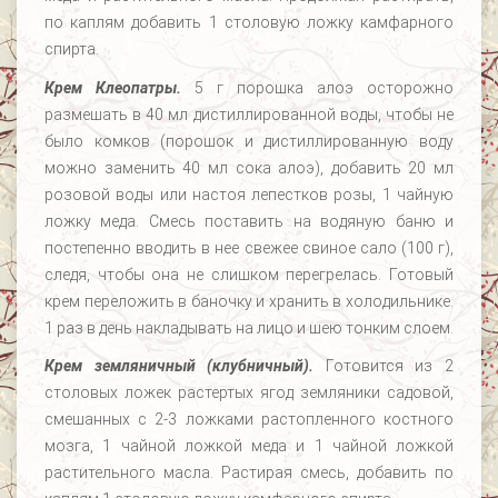
по каплям добавить 1 столовую ложку камфарного
спирта.
Крем Клеопатры.
5 г порошка алоэ осторожно
размешать в 40 мл дистиллированной воды, чтобы не
было комков (порошок и дистиллированную воду
можно заменить 40 мл сока алоэ), добавить 20 мл
розовой воды или настоя лепестков розы, 1 чайную
ложку меда. Смесь поставить на водяную баню и
постепенно вводить в нее свежее свиное сало (100 г),
следя, чтобы она не слишком перегрелась. Готовый
крем переложить в баночку и хранить в холодильнике.
1 раз в день накладывать на лицо и шею тонким слоем.
Крем земляничный (клубничный).
Готовится из 2
столовых ложек растертых ягод земляники садовой,
смешанных с 2-3 ложками растопленного костного
мозга, 1 чайной ложкой меда и 1 чайной ложкой
растительного масла. Растирая смесь, добавить по