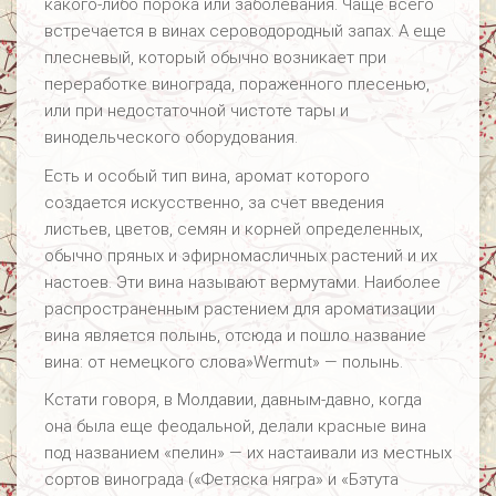
какого-либо порока или заболевания. Чаще всего
встречается в винах сероводородный запах. А еще
плесневый, который обычно возникает при
переработке винограда, пораженного плесенью,
или при недостаточной чистоте тары и
винодельческого оборудования.
Есть и особый тип вина, аромат которого
создается искусственно, за счет введения
листьев, цветов, семян и корней определенных,
обычно пряных и эфирномасличных растений и их
настоев. Эти вина называют вермутами. Наиболее
распространенным растением для ароматизации
вина является полынь, отсюда и пошло название
вина: от немецкого слова»Wermut» — полынь.
Кстати говоря, в Молдавии, давным-давно, когда
она была еще феодальной, делали красные вина
под названием «пелин» — их настаивали из местных
сортов винограда («Фетяска нягра» и «Бэтута