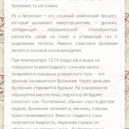
брожения, то нет и вина.
Ну а брожение — это сложный химический процесс,
который вызывают микроорганизмы — дрожжи,
обладающие поразительной способностью
разлагать сахар на спирт и углекислый газ с
выделением теплоты. Именно спиртовое брожение
является основой основ виноделия.
При температуре 12-14 градусов и выше на
поверхности виноградного сока или мезги
появляются пузырьки углекислого газа — это
признак начавшегося брожения. Через день-два
брожение становится бурным. На поверхности
образуется масса пены, под которой бурлит,
клокочет сок. Постепенно, обычно спустя две-три
недели, брожение затихает и, наконец, совсем
приостанавливается. Вместо сладкого сока
получается жидкость, лишенная сахара, но