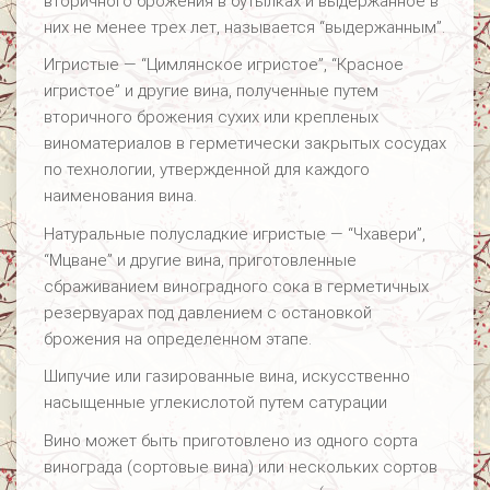
вторичного брожения в бутылках и выдержанное в
них не менее трех лет, называется “выдержанным”.
Игристые — “Цимлянское игристое”, “Красное
игристое” и другие вина, полученные путем
вторичного брожения сухих или крепленых
виноматериалов в герметически закрытых сосудах
по технологии, утвержденной для каждого
наименования вина.
Натуральные полусладкие игристые — “Чхавери”,
“Мцване” и другие вина, приготовленные
сбраживанием виноградного сока в герметичных
резервуарах под давлением с остановкой
брожения на определенном этапе.
Шипучие или газированные вина, искусственно
насыщенные углекислотой путем сатурации
Вино может быть приготовлено из одного сорта
винограда (сортовые вина) или нескольких сортов