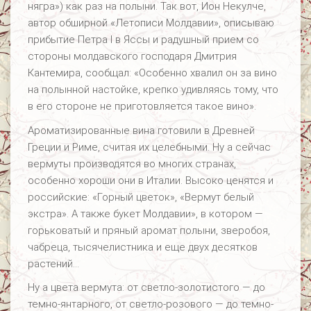
нягра») как раз на полыни. Так вот, Ион Некулче,
автор обширной «Летописи Молдавии», описываю
прибытие Петра I в Яссы и радушный прием со
стороны молдавского господаря Дмитрия
Кантемира, сообщал: «Особенно хвалил он за вино
на полынной настойке, крепко удивляясь тому, что
в его стороне не приготовляется такое вино».
Ароматизированные вина готовили в Древней
Греции и Риме, считая их целебными. Ну а сейчас
вермуты производятся во многих странах,
особенно хороши они в Италии. Высоко ценятся и
российские: «Горный цветок», «Вермут белый
экстра». А также букет Молдавии», в котором —
горьковатый и пряный аромат полыни, зверобоя,
чабреца, тысячелистника и еще двух десятков
растений…
Ну а цвета вермута: от светло-золотистого — до
темно-янтарного, от светло-розового — до темно-