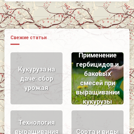
Свежие статьи
Применение
гербицидов и
Кукуруза на
баковых
даче: сбор
смесей при
урожая
выращивании
кукурузы
Технология
выращивания
Сорта и виды