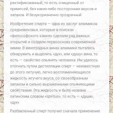
ректификованный, то есть очищенный от
примесей, без каких-либо посторонних вкусов и
запахов. И безукоризненно прозрачный.
Изобретение спирта — одна из заслуг алхимиков
средневековья, которые в поисках
«философского камня» сделали ряд важных
открытий и создали первооснову современной
химии. В виноградных винах алхимики пытались
обнаружить и выделить «дух», или «душу» вина, то
есть — свойство опьянять человека. Им удалось
отогнать путем дистилляции спирт — неизвестную
до этого летучую, легко воспламеняющуюся
жидкость жгучего вкуса, со своеобразным
запахом и сильно выраженными опьяняющими
свойствами. Эта жидкость и была названа
латинским словом «spiritus», то есть — «душа»,
«дух».
Разбавленный спирт получил сначала применение