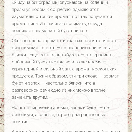
«Я иду на виноградник, опускаюсь на колени и,
прильнув носом к соцветию, вдыхаю этот
изумительно тонкий аромат: вот так получается
аромат вина! И я начинаю понимать, откуда
возникает знаменитый букет вина…»
Обычно слова «аромат» и «запах» принято считать
синонимами, то есть — по значению они очень
близки… Еще есть слово «букет» — это красиво
собранный пучок цветов, но в то же время —
характерный и сильный запах, аромат нескольких
продуктов. Таким образом, эти три слова — аромат,
букет и запах — настолько близки, что в
разговорной речи одно из них можно вполне
заменить другим.
Но вот в виноделии аромат, запах и букет — не
синонимы, а разные, строго разграниченные
понятия.
Аромат (от греческого «aroma» — приятный запах»)