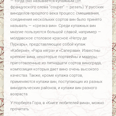
— тогда оно называется купажным (от
французского слова “couper” — резать). У русских
виноделов прошлого века процесс смешивания,
соединения нескольких сортов вин было принято
называть — «срезка вин». Среди купажных вин
многие пользуются большой славой, например —
молдавское столовое красное «Негру де
Пуркарь», представляющее собой купаж
«Каберне», «Рара нягра» и «Саперави». Известны
крепкие вина, некоторые портвейны и мадеры,
приготовленные из пятнадцати сортов винограда,
композиция которых дает вино очень высокого
качества. Также, кроме купажа сортов,
применяются купажи вин, поступающих из разных
винодельческих районов, и купажи вин разного
возраста.
У Норберта Гора, в «Книге любителей вина», можно
прочитать: