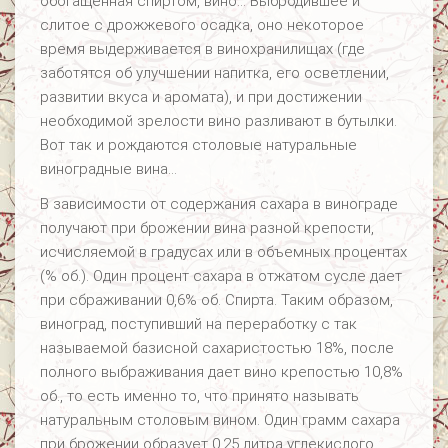
обогащенная спиртом, вино… Выбродившее и
слитое с дрожжевого осадка, оно некоторое
время выдерживается в винохранилищах (где
заботятся об улучшении напитка, его осветлении,
развитии вкуса и аромата), и при достижении
необходимой зрелости вино разливают в бутылки.
Вот так и рождаются столовые натуральные
виноградные вина…
В зависимости от содержания сахара в винограде
получают при брожении вина разной крепости,
исчисляемой в градусах или в объемных процентах
(% об.). Один процент сахара в отжатом сусле дает
при сбраживании 0,6% об. Спирта. Таким образом,
виноград, поступивший на переработку с так
называемой базисной сахаристостью 18%, после
полного выбраживания дает вино крепостью 10,8%
об., то есть именно то, что принято называть
натуральным столовым вином. Один грамм сахара
при брожении образует 0,25 литра углекислого