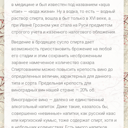
в медицине и был известен под названием «aqua
vitae» — «вода жизни». Ну а водка, то есть — водный
раствор спирта, вошла в быт только в XVI веке, а
при Иване Грозном уже стала на Руси предметом
строгого учета и казенного налогового обложения.
Введение в бродящее сусло спирта дает
возможность приостановить брожение на любой
его стадии и этим сохранить несброженным
заранее намеченное количество сахара.
Спиртованием можно повысить крепость вино до
определенных величин, характерных для данного
типа и сорта. Предельная крепость для
виноградных вин нашей стране — 20% об.
Виноградное вино — далеко не единственный
алкогольный напиток. Даже такие, казалось бы,
совершенно «невинные» напитки, как русский квас
или киргизский кумыс, тоже содержат спирт, хотя и
в небольших количествах. Есть много напитков