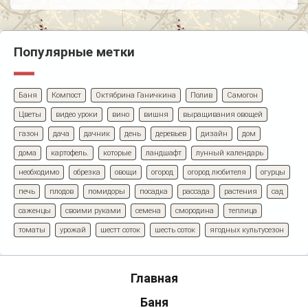
Популярные метки
Баня
Компост
Октябрина Ганичкина
Полив
Самогон
Цветы
видео уроки
вино
вишня
выращивания овощей
газон
дача
дачник
день
деревьев
дизайн
дом
дома
картофель.
которые
ландшафт
лунный календарь
необходимо
обрезка
овощи
огород
огород любителя
огурцы
печь
плодов
помидоры
посадка
рассада
растения
сад
саженцы
своими руками
семена
смородина
теплица
томаты
урожай
шестт соток
шесть соток
ягодных культусезон
Главная
Баня