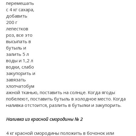
перемешать
с 4 кг сахара,
добавить
200 г
лепестков
роз, все это
высыпать в
бутыль и
залить 5 л
воды и 1,2 л
водки, слабо
закупорить и
завязать
хлопчатобум
ажной тканью, поставить на солнце. Когда ягоды
побелеют, поставить бутыль в холодное место. Когда
наливка отстоится, разлить в бутылки и закупорить.
Наливка из красной смородины № 2
4 кг красной смородины положить в бочонок или