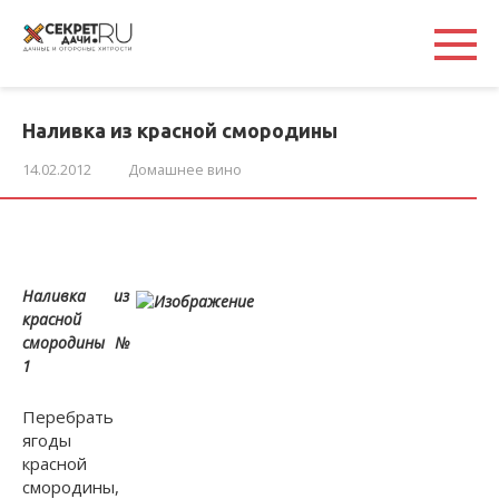
Перейти
к
контенту
Наливка из красной смородины
14.02.2012
Домашнее вино
Наливка из
красной
смородины №
1
Перебрать
ягоды
красной
смородины,