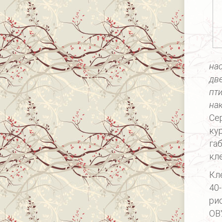
нас
дв
пти
на
Се
ку
га
кл
Кл
40
ри
ОВ