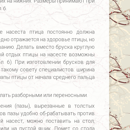
щих на нижних. Размеры принимают при
 6.
е насеста птица постоянно должна
едно отражается на здоровье птицы, но
ванию. Делать вместо бруска круглую
ый отдых птицы на насесте возможны
л. 6). При изготовлении брусков для
 такому совету специалистов: ширина
апы птицы от начала среднего пальца
лать разборными или переносными.
ения (пазы), вырезанные в толстых
ков пазы удобно об-рабатывать против
й насест, можно поставить на стол,
 или на пустой ящик. Помет со стола