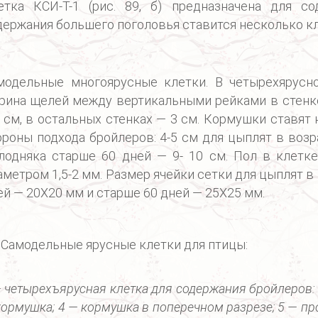
етка КСИ-Т-1 (рис. 89, б) предназначена для с
держания большего поголовья ставится несколько кл
модельные многоярусные клетки. В четырехярусной
рина щелей между вертикальными рейками в стенк
4 см, в остальных стенках — 3 см. Кормушки ставят 
ороны подхода бройлеров: 4-5 см для цыплят в возра
лодняка старше 60 дней — 9- 10 см. Пол в клетк
аметром 1,5-2 мм. Размер ячейки сетки для цыплят в 
ей — 20X20 мм и старше 60 дней — 25X25 мм.
. Самодельные ярусные клетки для птицы:
— четырехъярусная клетка для содержания бройлеров: 1
кормушка; 4 — кормушка в поперечном разрезе; 5 — пр