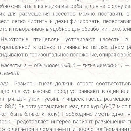
обно сметать, а из ящика выгребать, для чего одну и
ик для размещения насестов можно поставить в
сест легко чистить и дезинфицировать, перестави
сто и поворачивая в удобное для обработки положен
Некоторые птицеводы устраивают насесты в 
икрепленной к стенке птичника на петлях; Днем р
кидывают в горизонтальное положение, опирая своб
. Насесты: а — обыкновенный; б — гигиенический: 1 — 
я помета
езда
. Размеры гнезд должны строго соответствова
ездо для кур мясных пород устраивают в один или 
ин-три. Для уток, гуеынь и индеек гаезда размеща
с. 88,6). Высота установки гнезд для кур 0,6-0,7 м о
жет быть ближе к полу). Необходимо иметь одно гнезд
деек. Представляет интерес вариант размещения г
к это делается в домашнем птицеводстве Германии (ри