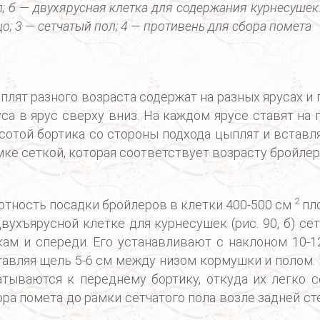
л; б — двухярусная клетка для содержания курнесушек
о; 3 — сетчатый пол; 4 — противень для сбора помета
плят разного возраста содержат на разных ярусах и
уса в ярус сверху вниз. На каждом ярусе ставят н
сотой бортика со стороны подхода цыплят и вставл
мке сеткой, которая соответствует возрасту бройле
2
отность посадки бройлеров в клетки 400-500 см
пло
двухъярусной клетке для курнесушек (рис. 90, б) с
кам и спереди. Его устанавливают с наклоном 10-1
тавляя щель 5-6 см между низом кормушки и полом.
атываются к переднему бортику, откуда их легко с
ора помета до рамки сетчатого пола возле задней ст