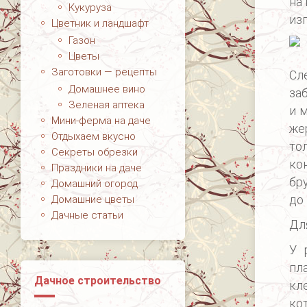
на
Кукуруза
из
Цветник и ландшафт
Газон
Цветы
Заготовки — рецепты
Сл
Домашнее вино
за
Зеленая аптека
и 
Мини-ферма на даче
же
Отдыхаем вкусно
то
Секреты обрезки
ко
Праздники на даче
бр
Домашний огород
до
Домашние цветы
Дачные статьи
Дл
У 
пл
Дачное строительство
кл
ко