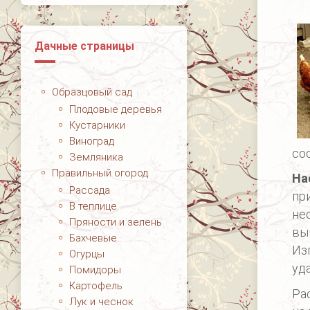
Дачные страницы
Образцовый сад
Плодовые деревья
Кустарники
Виноград
со
Земляника
Правильный огород
На
Рассада
пр
В теплице
не
Пряности и зелень
вы
Бахчевые
Из
Огурцы
уд
Помидоры
Картофель
Ра
Лук и чеснок