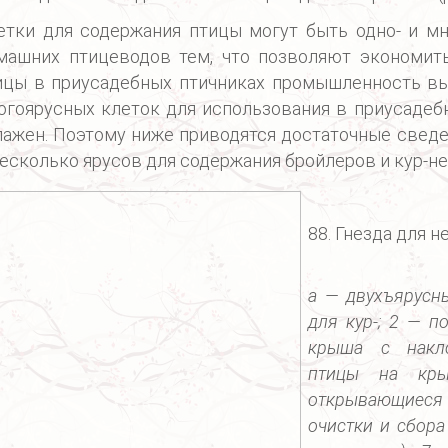
етки для содержания птицы могут быть одно- и м
машних птицеводов тем, что позволяют экономит
ицы в приусадебных птичниках промышленность вы
огоярусных клеток для использования в приусадеб
лажен. Поэтому ниже приводятся достаточные сведе
несколько ярусов для содержания бройлеров и кур-н
88. Гнезда для н
а — двухъярусны
для кур-; 2 — п
крыша с накл
птицы на кр
открывающиеся щ
очистки и сбора