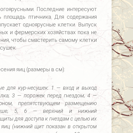
ногоярусными. Последние интересуют
ь площадь птичника. Для содержания
пускает одноярусные клетки. Выпуск
ных и фермерских хозяйствах пока не
ния, чтобы смастерить самому клетки
есушек.
есения яиц (размеры в см):
е для кур-несушек: 1 — вход и выход
олка; 3 — порожек перед гнездом; 4 —
оном, препятствующем размещению
ыше; 5, 6 — верхний и нижний
иты для доступа к гнездам с целью их
 яиц (нижний щит показан в открытом