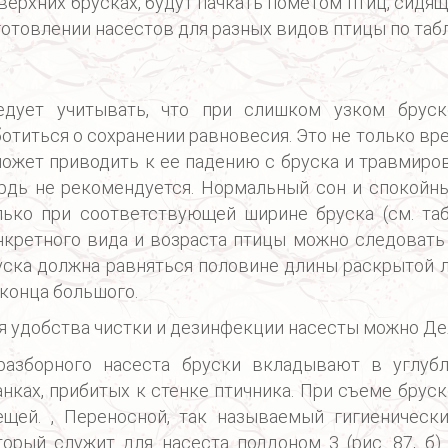
 верхних брусках, будут пачкать пометом птиц, сидя
готовлении насестов для разных видов птицы по табл.
едует учитывать, что при слишком узком бруск
ботиться о сохранении равновесия. Это не только вр
может приводить к ее падению с бруска и травмиро
рдь не рекомендуется. Нормальный сон и спокойн
лько при соответствующей ширине бруска (см. таб
нкретного вида и возраста птицы можно следовать
уска должна равняться половине длины раскрытой л
 конца большого.
я удобства чистки и дезинфекции насесты можно Де
разборного насеста бруски вкладывают в углубл
анках, прибитых к стенке птичника. При съеме брус
ещей. , Переносной, так называемый гигиенически
торый служит для насеста поддоном 3 (рис. 87, б)