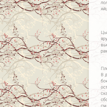
по
яйц
Цы
яр
вы
ра
Пл
В 
бо
ос
ск
сб
см.