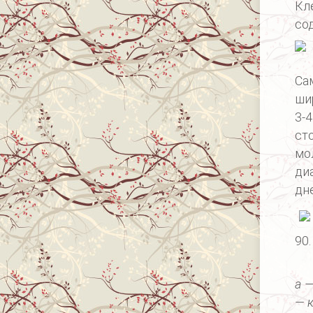
Кл
со
Са
ши
3-
ст
мо
ди
дн
90
а 
— 