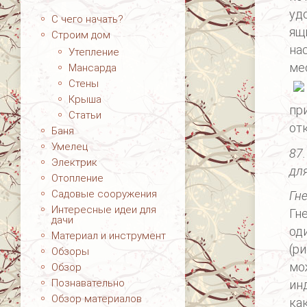
уд
С чего начать?
ящ
Строим дом
на
Утепление
ме
Мансарда
Стены
Крыша
пр
Статьи
от
Баня
Умелец
87
Электрик
дл
Отопление
Садовые сооружения
Гн
Интересные идеи для
Гн
дачи
од
Материал и инструмент
(ри
Обзоры
мо
Обзор
Познавательно
ин
Обзор материалов
ка