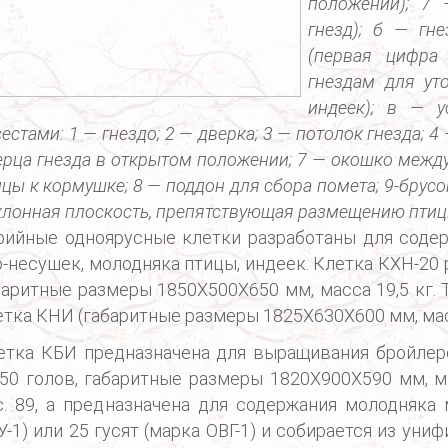
положении); 7 
гнезд); б — гн
(первая цифра 
гнездам для уто
индеек); в — у
естами: 1 — гнездо; 2 — дверка; 3 — потолок гнезда; 4
ерца гнезда в открытом положении; 7 — окошко межд
цы к кормушке; 8 — поддон для сбора помета; 9-брусок
клонная плоскость, препятствующая размещению птиц
рийные одноярусные клетки разработаны для соде
р-несушек, молодняка птицы, индеек. Клетка КХН-20 
баритные размеры 1850X500X650 мм, масса 19,5 кг.
етка КНИ (габаритные размеры 1825X630X600 мм, масс
етка КБИ предназначена для выращивания бройлер
-50 голов, габаритные размеры 1820X900X590 мм, ма
с. 89, а предназначена для содержания молодняка 
У-1) или 25 гусят (марка ОВГ-1) и собирается из уни