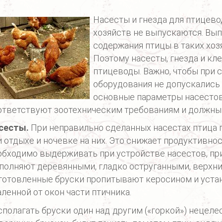
Насесты и гнезда для птицев
хозяйств не выпускаются. Вы
содержания птицы в таких хоз
Поэтому насесты, гнезда и кл
птицеводы. Важно, чтобы при 
оборудования не допускались
основные параметры насестов,
ответствуют зоотехническим требованиям и должны
сесты.
При неправильно сделанных насестах птица
и отдыхе и ночевке на них. Это снижает продуктивно
обходимо выдерживать при устройстве насестов, при
полняют деревянными, гладко оструганными, верхние
готовленные бруски пропитывают керосином и устан
аленной от окон части птичника.
сполагать бруски один над другим («горкой») нецеле