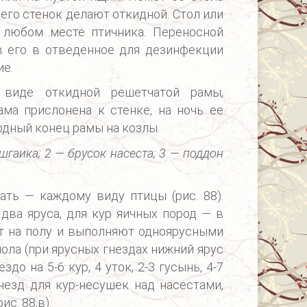
з его стенок делают откидной. Стол или
 любом месте птичника. Переносной
в его в отведенное для дезинфекции
ие.
виде откидной решетчатой рамы,
ама прислонена к стенке, на ночь ее
одный конец рамы на козлы.
шгаика; 2 — брусок насеста; 3 — поддон
ть — каждому виду птицы (рис. 88).
два яруса, для кур яичных пород — в
ют на полу и выполняют одноярусными
т пола (при ярусных гнездах нижний ярус
о на 5-6 кур, 4 уток, 2-3 гусынь, 4-7
незд для кур-несушек над насестами,
с. 88,в).