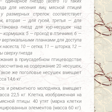
— одинарное гнездо (всего 10 таких
езда для несения яиц мясной птицей
у размерных стрелок соответствует
к, вторая — для гусей, третья — для
становка гнезд для кур-несушек над
 — кормушка; 5 — проход в птичнике; 6 —
у вертикальными планками для доступа
 насеста; 10 — сетка; 11 — шторка; 12 —
ы сверху гнезда
ржания в приусадебном птицеводстве
рассчитана на содержание 20 несушек,
 Такое же поголовье несушек вмещает
а 14,6 кг.
ов и ремонтного молодняка, вмещает
сса 22,5 кг. Клетка, изображенная на
мясной птицы: 40 утят (марка клетки
фицированных элементов (масса 60 кг).