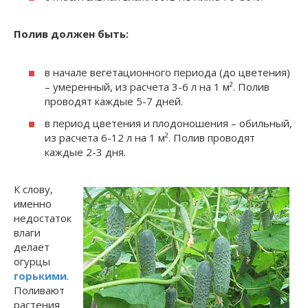
Полив должен быть:
в начале вегетационного периода (до цветения)
– умеренный, из расчета 3-6 л на 1 м². Полив
проводят каждые 5-7 дней.
в период цветения и плодоношения – обильный,
из расчета 6-12 л на 1 м². Полив проводят
каждые 2-3 дня.
К слову,
именно
недостаток
влаги
делает
огурцы
горькими
.
Поливают
растения