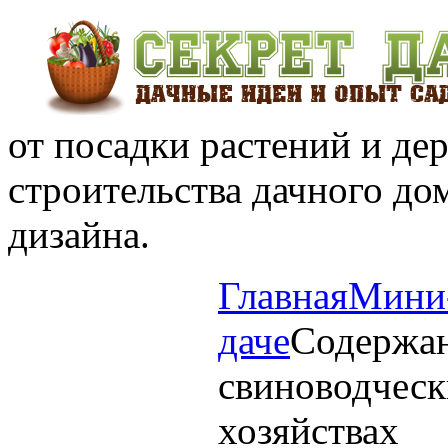
от посадки растений и дер
строительства дачного до
дизайна.
Главная
Мини
даче
Содержан
свиноводчес
хозяйствах