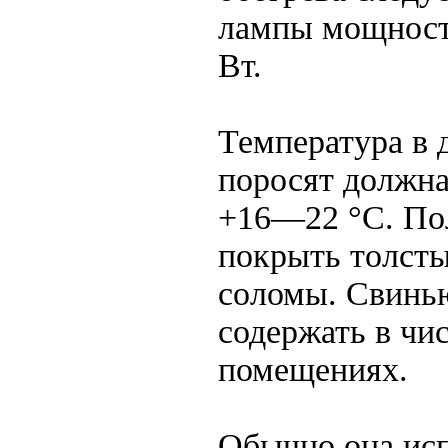
лампы мощнос
Вт.
Температура в 
поросят должна
+16—22 °С. По
покрыть толст
соломы. Свинью
содержать в чи
помещениях.
Обычно она ис