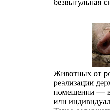
безвыгульная с
Животных от р
реализации дер
помещении — в
или индивидуал