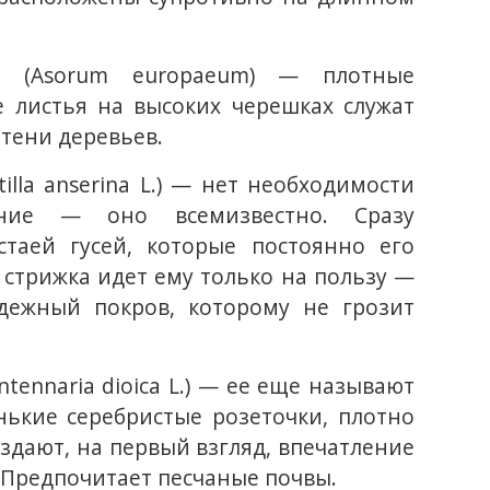
й (Asorum europaeum) — плотные
е листья на высоких черешках служат
тени деревьев.
tilla anserina L.) — нет необходимости
ение — оно всемизвестно. Сразу
 стаей гусей, которые постоянно его
 стрижка идет ему только на пользу —
дежный покров, которому не грозит
tennaria dioica L.) — ее еще называют
нькие серебристые розеточки, плотно
создают, на первый взгляд, впечатление
 Предпочитает песчаные почвы.