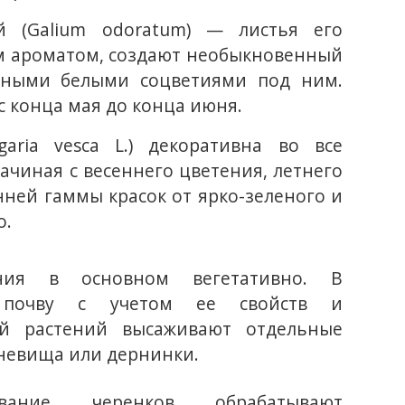
 (Galium odoratum) — листья его
 ароматом, создают необыкновенный
рными белыми соцветиями под ним.
с конца мая до конца июня.
garia vesca L.) декоративна во все
ачиная с весеннего цветения, летнего
ней гаммы красок от ярко-зеленого и
о.
ния в основном вегетативно. В
е почву с учетом ее свойств и
ий растений высаживают отдельные
рневища или дернинки.
вание черенков обрабатывают