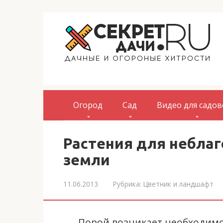
Перейти
к
контенту
Огород
Сад
Видео для садо
Растения для небла
земли
11.06.2013
Рубрика:
Цветник и ландшафт
Порой возникает необходимо