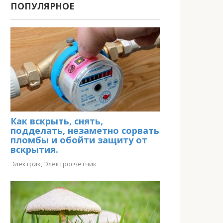
ПОПУЛЯРНОЕ
Как вскрыть, снять,
подделать, незаметно сорвать
пломбы и обойти защиту от
вскрытия.
Электрик
,
Электросчетчик