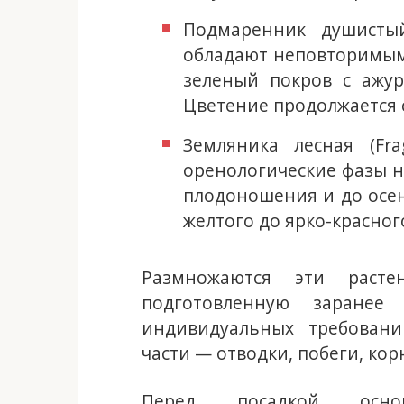
Подмаренник душистый
обладают неповторимым
зеленый покров с ажу
Цветение продолжается 
Земляника лесная (Fra
оренологические фазы н
плодоношения и до осен
желтого до ярко-красног
Размножаются эти расте
подготовленную заране
индивидуальных требован
части — отводки, побеги, ко
Перед посадкой осно