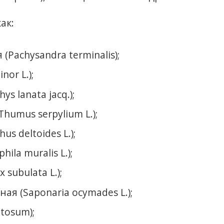
ак:
Pachysandra terminalis);
or L.);
s lanata jacq.);
umus serpylium L.);
us deltoides L.);
la muralis L.);
subulata L.);
я (Saponaria ocymades L.);
tosum);