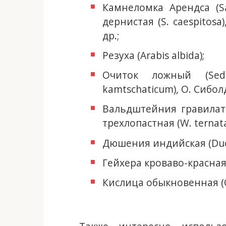
Камнеломка Арендса (Sax
дернистая (S. caespitosa),
др.;
Резуха (Arabis albida);
Очиток ложный (Sed
kamtschaticum), О. Сиболда 
Вальдштейния гравилатов
трехлопастная (W. ternata 
Дюшения индийская (Duche
Гейхера кроваво-красная 
Кислица обыкновенная (Oxa