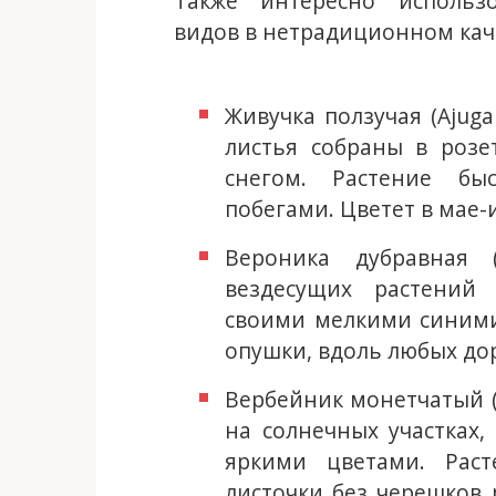
Также интересно использ
видов в нетрадиционном кач
Живучка ползучая (Ajug
листья собраны в розе
снегом. Растение быс
побегами. Цветет в мае
Вероника дубравная 
вездесущих растений
своими мелкими синими
опушки, вдоль любых до
Вербейник монетчатый (L
на солнечных участках,
яркими цветами. Раст
листочки без черешков