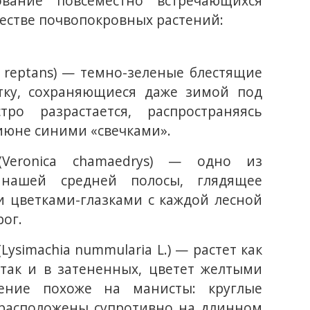
ование повсеместно встречающихся
естве почвопокровных растений:
a reptans) — темно-зеленые блестящие
тку, сохраняющиеся даже зимой под
тро разрастается, распространяясь
-июне синими «свечками».
(Veronica chamaedrys) — одно из
 нашей средней полосы, глядящее
 цветками-глазками с каждой лесной
рог.
ysimachia nummularia L.) — растет как
 так и в затененных, цветет желтыми
ение похоже на манисты: круглые
 расположены супротивно на длинном