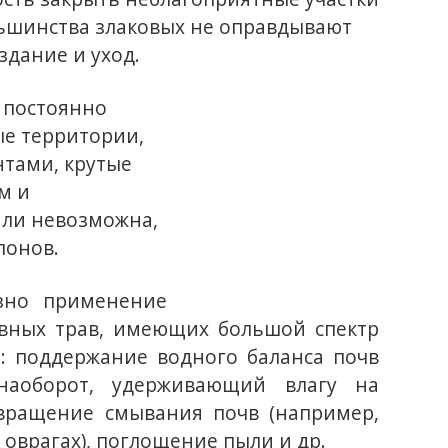
льшинства злаковых не оправдывают
здание и уход.
 постоянно
ые территории,
нтами, крутые
м и
или невозможна,
лонов.
азно применение
вных трав, имеющих большой спектр
: поддержание водного баланса почв
аоборот, удерживающий влагу на
твращение смывания почв (например,
 оврагах), поглощение пыли и др.