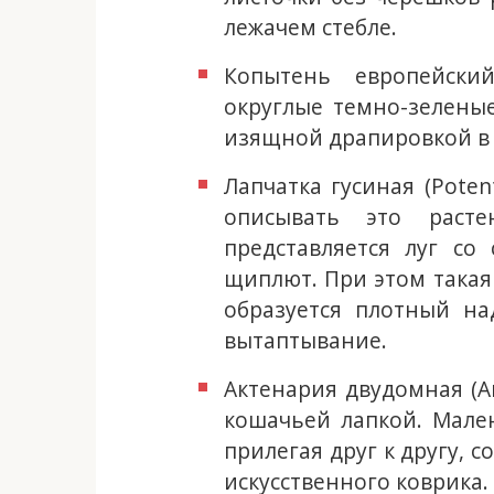
лежачем стебле.
Копытень европейски
округлые темно-зелены
изящной драпировкой в 
Лапчатка гусиная (Poten
описывать это раст
представляется луг со
щиплют. При этом такая
образуется плотный на
вытаптывание.
Актенария двудомная (An
кошачьей лапкой. Мале
прилегая друг к другу, 
искусственного коврика.