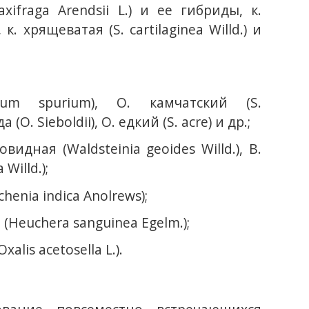
ifraga Arendsii L.) и ее гибриды, к.
 к. хрящеватая (S. cartilaginea Willd.) и
um spurium), О. камчатский (S.
(O. Sieboldii), О. едкий (S. acre) и др.;
идная (Waldsteinia geoides Willd.), В.
Willd.);
nia indica Anolrews);
(Heuchera sanguinea Egelm.);
lis acetosella L.).