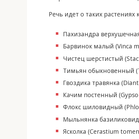
Речь идет о таких растениях к
Пахизандра верхушечная (
Барвинок малый (Vinca min
Чистец шерстистый (Stachy
Тимьян обыкновенный (Th
Гвоздика травянка (Dianth
Качим постенный (Gypsophi
Флокс шиловидный (Phlox 
Мыльнянка базиликовидна
Ясколка (Cerastium tomen