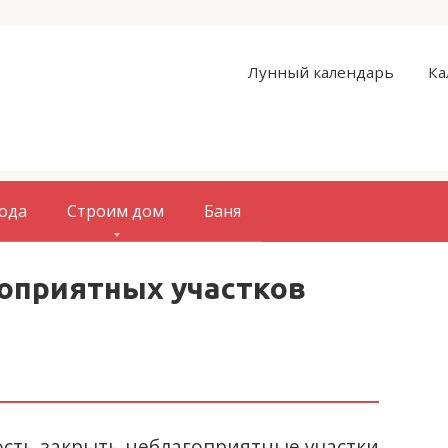
Лунный календарь
Ка
вода
Строим дом
Баня
гоприятных участков
сть закрыть неблагоприятные участки