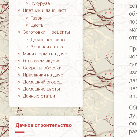
Кукуруза
Ес
Цветник и ландшафт
об
Газон
по
Цветы
ма
Заготовки — рецепты
от
Домашнее вино
Зеленая аптека
Пр
Мини-ферма на даче
ис
Отдыхаем вкусно
ги
Секреты обрезки
из
Праздники на даче
да
Домашний огород
це
Домашние цветы
ил
Дачные статьи
Об
ду
фо
Дачное строительство
ра