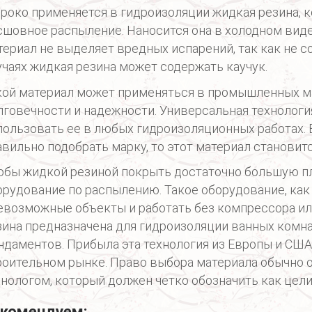
роко применяется в гидроизоляции жидкая резина, к
сшовное распыление. Наносится она в холодном виде
териал не выделяет вредных испарений, так как не с
учаях жидкая резина может содержать каучук.
кой материал может применяться в промышленных ма
лговечности и надежности. Универсальная технолог
пользовать ее в любых гидроизоляционных работах. 
авильно подобрать марку, то этот материал станови
обы жидкой резиной покрыть достаточно большую п
орудование по распылению. Такое оборудование, как
евозможные объекты и работать без компрессора и
зина предназначена для гидроизоляции ванных комнат
ндаментов. Прибыла эта технология из Европы и США
роительном рынке. Право выбора материала обычно о
хнологом, который должен четко обозначить как цели
комендуем: