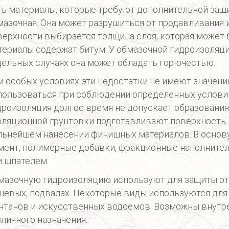
ть материалы, которые требуют дополнительной защи
мазочная. Она может разрушиться от продавливания и
верхности выбирается толщина слоя, которая может
териалы содержат битум. У обмазочной гидроизоляци
дельных случаях она может обладать горючестью.
и особых условиях эти недостатки не имеют значени
пользоваться при соблюдении определенных услови
дроизоляция долгое время не допускает образования
оляционной грунтовки подготавливают поверхность.
льнейшем нанесении финишных материалов. В основу
мент, полимерные добавки, фракционные наполнител
и шпателем.
мазочную гидроизоляцию используют для защиты от 
шевых, подвалах. Некоторые виды используются для 
нтанов и искусственных водоемов. Возможны внутре
зличного назначения.