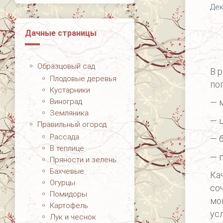
Дек
Дачные страницы
Образцовый сад
В 
Плодовые деревья
по
Кустарники
Виноград
— 
Земляника
— 
Правильный огород
Рассада
— 
В теплице
— 
Пряности и зелень
Бахчевые
Ка
Огурцы
со
Помидоры
мо
Картофель
ус
Лук и чеснок