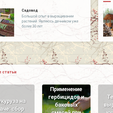
Садовод
Большой опыт в выращивании
растений. Являюсь дачником уже
более 30 лет.
 статьи
Применение
гербицидов и
Т
укуруза на
баковых
вы
аче: сбор
смесей при
ку