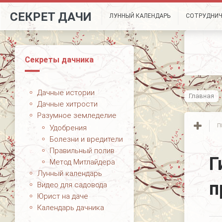
СЕКРЕТ ДАЧИ
ЛУННЫЙ КАЛЕНДАРЬ
СОТРУДНИ
Секреты дачника
Дачные истории
Главная
Дачные хитрости
Разумное земледелие
П
Удобрения
Болезни и вредители
Правильный полив
Г
Метод Митлайдера
Лунный календарь
п
Видео для садовода
Юрист на даче
Календарь дачника