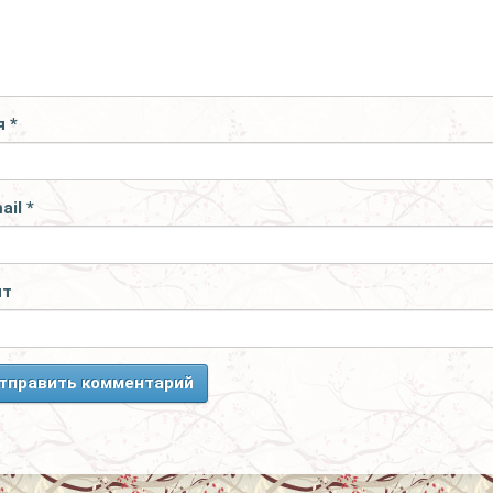
я
*
ail
*
йт