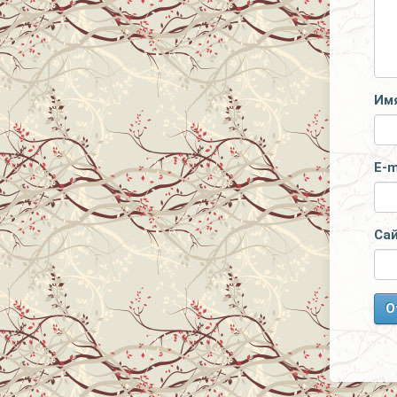
Им
E-m
Са