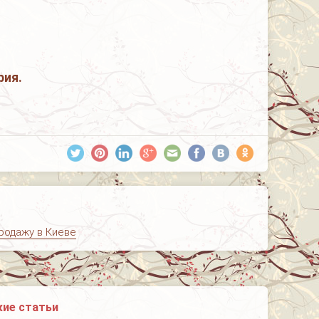
рия.
родажу в Киеве
ие статьи