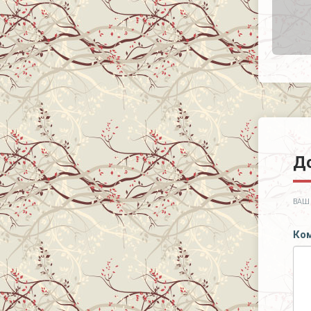
Д
ВАШ 
Ко