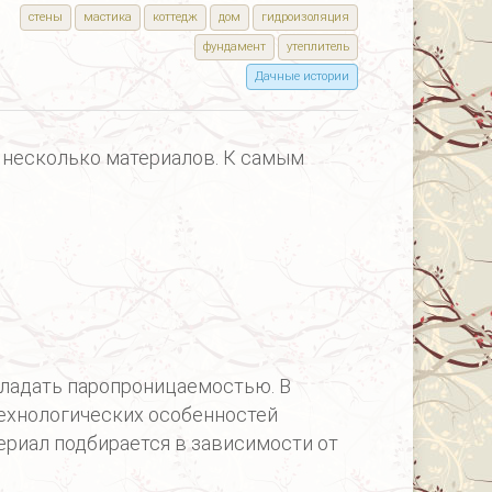
стены
мастика
коттедж
дом
гидроизоляция
фундамент
утеплитель
Дачные истории
 несколько материалов. К самым
ладать паропроницаемостью. В
технологических особенностей
риал подбирается в зависимости от