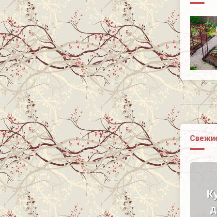
Свежие
К
д