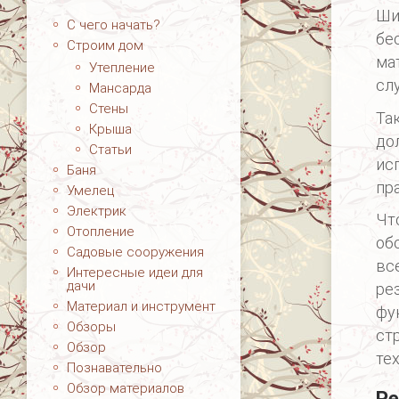
Ши
С чего начать?
бе
Строим дом
ма
Утепление
сл
Мансарда
Стены
Та
Крыша
до
Статьи
ис
Баня
пр
Умелец
Электрик
Чт
Отопление
об
Садовые сооружения
вс
Интересные идеи для
дачи
ре
Материал и инструмент
фу
Обзоры
ст
Обзор
те
Познавательно
Обзор материалов
Ре