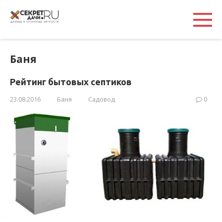
Перейти
к
контенту
Баня
Рейтинг бытовых септиков
23.08.2016
Баня
Садовод
0