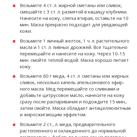
Возьмите 4 ст. л. жирной сметаны или сливок,
смешайте с 3 ст. л. размятой в ка­шицу клубники.
Нанесите на кожу, слегка втирая, оставь­те на 10
мин. Маска прекрасно подходит для увядающей
кожи.
Возьмите 1 яичный желток, 1 ч. л. растительного
масла и 1 ст. л. пивных дрожжей. Все тща­тельно
перемешайте и нанесите на кожу. Через 10-15
мин. смойте теплой водой. Маска хорошо пи­тает
кожу.
Возьмите 60 г меда, 4 ст. л. сме­таны или жирных
сливок, несколь­ко капель апельсинового эфир­
ного масла. Мед перемешайте со сливками и
добавьте цитрусовое масло, нанесите на кожу
сразу после распаривания и подождите 15 мин.,
затем смойте. Маска об­ладает антицеллюлитным
и жиросжигающим эффектом.
Возьмите 2 ст., л. меда, пред­варительного
растопленного и охлажденного до нормальной
температуры. Добавьте в него сок из половины