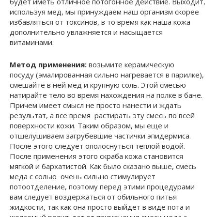
будет иметь отличное потогонное действие. Выходит,
используя мед, мы принуждаем наш организм скорее
избавляться от токсинов, в то время как наша кожа
дополнительно увлажняется и насыщается
витаминами.
Метод применения:
возьмите керамическую
посуду (эмалированная сильно нагревается в парилке),
смешайте в ней мед и крупную соль. Этой смесью
натирайте тело во время нахождения на полке в бане.
Причем имеет смысл не просто нанести и ждать
результат, а все время растирать эту смесь по всей
поверхности кожи. Таким образом, мы еще и
отшелушиваем загрубевшие частички эпидермиса.
После этого следует ополоснуться теплой водой.
После применения этого скраба кожа становится
мягкой и бархатистой. Как было сказано выше, смесь
меда с солью очень сильно стимулирует
потоотделение, поэтому перед этими процедурами
вам следует воздержаться от обильного питья
жидкости, так как она просто выйдет в виде пота и
желаемый результат от применения смеси меда с