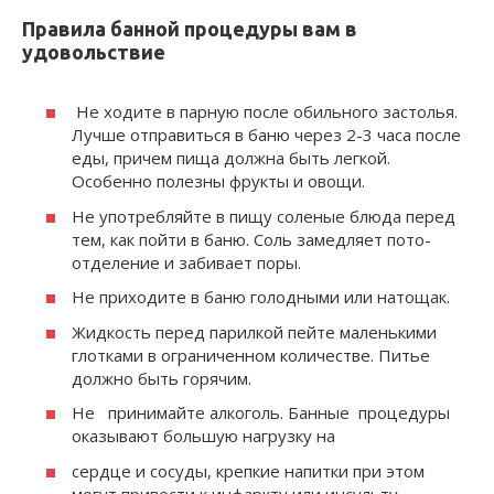
Правила банной процедуры вам в
удовольствие
Не ходите в парную после обильного застолья.
Лучше от­правиться в баню через 2-3 часа после
еды, причем пища должна быть легкой.
Особенно полезны фрукты и овощи.
Не употребляйте в пищу со­леные блюда перед
тем, как пой­ти в баню. Соль замедляет пото­
отделение и забивает поры.
Не приходите в баню голод­ными или натощак.
Жидкость перед парилкой пейте маленькими
глотками в ограниченном количестве. Питье
должно быть горячим.
Не принимайте алкоголь. Банные процедуры
оказы­вают большую нагрузку на
сердце и сосуды, крепкие напитки при этом
могут привести к инфаркту или инсульту.