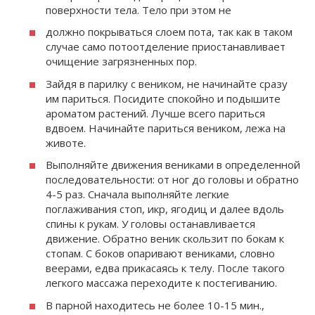
по­верхности тела. Тело при этом не
должно покрываться слоем пота, так как в таком
случае само пото­отделение приостанавливает
очи­щение загрязненных пор.
Зайдя в парилку с веником, не начинайте сразу
им париться. По­сидите спокойно и подышите
ароматом растений. Лучше все­го париться
вдвоем. Начинайте париться веником, лежа на
живо­те.
Выполняйте движения вени­ками в определенной
последо­вательности: от ног до головы и обратно
4-5 раз. Сначала выпол­няйте легкие
поглаживания стоп, икр, ягодиц и далее вдоль
спины к рукам. У головы останавлива­ется
движение. Обратно веник скользит по бокам к
стопам. С бо­ков опаривают вениками, словно
веерами, едва прикасаясь к телу. После такого
легкого массажа переходите к постегиванию.
В парной находитесь не более 10-15 мин.,