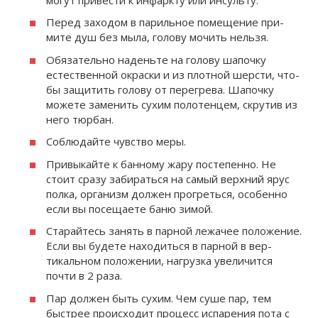
Перед заходом в па­рильное помещение при­
мите душ без мыла, го­лову мочить нельзя.
Обязательно наденьте на голову шапочку
естественной окраски и из плотной шерсти, что­
бы защитить голову от перегрева. Шапочку
можете заменить сухим полотенцем, скрутив из
него тюр­бан.
Соблюдайте чувство меры.
Привыкайте к банному жару посте­пенно. Не
стоит сразу забираться на самый верхний ярус
полка, ор­ганизм должен прогреться, осо­бенно
если вы посещаете баню зимой.
Старайтесь занять в парной лежачее положение.
Если вы будете находиться в парной в вер­
тикальном положении, нагрузка увеличится
почти в 2 раза.
Пар должен быть сухим. Чем суше пар, тем
быстрее происхо­дит процесс испарения пота с