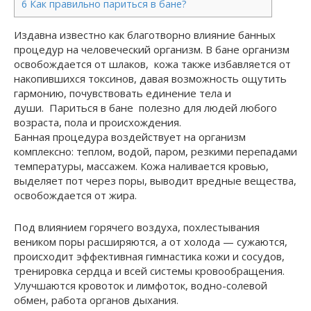
6
Как правильно париться в бане?
Издавна известно как благотворно влияние банных
процедур на человеческий организм. В бане организм
освобождается от шлаков, кожа также избавляется от
накопившихся токсинов, давая возможность ощутить
гармонию, почувствовать единение тела и
души. Париться в бане полезно для людей любого
возраста, пола и происхождения.
Банная процедура воздействует на ор­ганизм
комплексно: теплом, водой, паром, резкими перепадами
температуры, массажем. Кожа наливается кровью,
выделяет пот через поры, выводит вредные вещества,
освобожда­ется от жира.
Под влиянием горячего воздуха, похлестывания
веником поры расширяются, а от холода — сужаются,
происходит эффектив­ная гимнастика кожи и сосудов,
тренировка сердца и всей системы кровообращения.
Улуч­шаются кровоток и лимфоток, водно-солевой
обмен, работа органов дыхания.