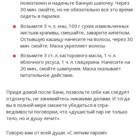
полиэтилен и наденьте банную шапочку. Через
30 мин. смойте, но не обязательно все это время
сидеть в парилке.
Возьмите 3 ч. л. хны, 100 г сухих измельченных
листьев крапивы, смешайте, заварите кипятком.
Остывшую кашицу нанесите на волосы, через 30
мин. смойте. Маска укрепляет волосы.
Возьмите 3 ст. л. касторового масла, 1 ч. л.
яблочного уксуса, 1 ч. л. глицерина. Нанесите на
20 мин., смойте шампунем. Маска оказывает
питательное дей­ствие.
Придя домой после бани, по­звольте себе как следует
отдо­хнуть, не занимайтесь никаки­ми делами. И тогда
вы в полной мере сможете убедиться в спра­
ведливости поговорки, что «ду­шистый пар не только
тело, но и душу лечит».
Говорю вам от всей души: «С легким паром!»