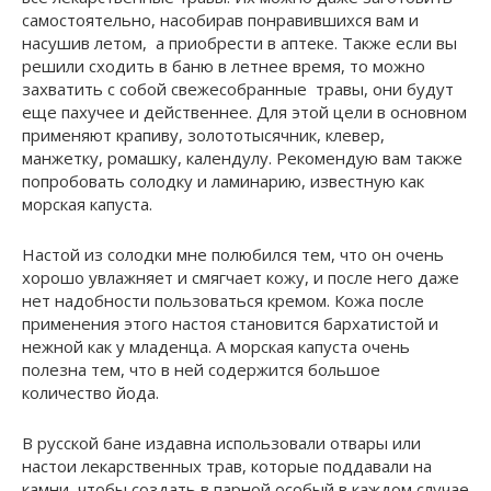
самостоятельно, насобирав понравившихся вам и
насушив летом, а приобрести в аптеке. Также если вы
решили сходить в баню в летнее время, то можно
захватить с собой свежесобранные травы, они будут
еще пахучее и действеннее. Для этой цели в основном
применяют крапиву, золототысячник, клевер,
манжетку, ромашку, календулу. Рекомендую вам также
попробовать солодку и ламинарию, известную как
морская капуста.
Настой из солодки мне полюбился тем, что он очень
хорошо увлажняет и смягчает кожу, и после него даже
нет надобности пользоваться кремом. Кожа после
применения этого настоя становится бархатистой и
нежной как у младенца. А морская капуста очень
полезна тем, что в ней содержится большое
количество йода.
В русской бане издавна ис­пользовали отвары или
настои лекарственных трав, которые под­давали на
камни, чтобы создать в парной особый в каждом слу­чае