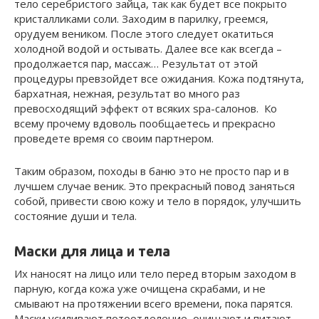
тело серебристого зайца, так как будет все покрыто
кристалликами соли. Заходим в парилку, греемся,
орудуем веником. После этого следует окатиться
холодной водой и остывать. Далее все как всегда –
продолжается пар, массаж… Результат от этой
процедуры превзойдет все ожидания. Кожа подтянута,
бархатная, нежная, результат во много раз
превосходящий эффект от всяких spa-салонов. Ко
всему прочему вдоволь пообщаетесь и прекрасно
проведете время со своим партнером.
Таким образом, походы в баню это не просто пар и в
лучшем случае веник. Это прекрасный повод заняться
собой, привести свою кожу и тело в порядок, улучшить
состояние души и тела.
Маски для лица и тела
Их наносят на лицо или тело перед вторым заходом в
пар­ную, когда кожа уже очище­на скрабами, и не
смывают на протяжении всего времени, пока парятся.
Маски усилива­ют потоотделение, очищают и питают