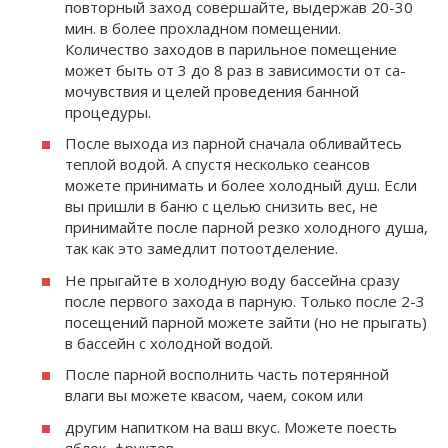
повторный заход со­вершайте, выдержав 20-30
мин. в более прохладном помещении.
Количество заходов в париль­ное помещение
может быть от 3 до 8 раз в зависимости от са­
мочувствия и целей проведения банной
процедуры.
После выхода из парной сна­чала обливайтесь
теплой во­дой. А спустя несколько сеансов
можете принимать и более холод­ный душ. Если
вы пришли в баню с целью снизить вес, не
принимай­те после парной резко холодного душа,
так как это замедлит пото­отделение.
Не прыгайте в холодную воду бассейна сразу
после первого захода в парную. Только после 2-3
посещений парной можете зайти (но не прыгать)
в бассейн с холодной водой.
После парной восполнить часть потерянной
влаги вы мо­жете квасом, чаем, соком или
другим напитком на ваш вкус. Мо­жете поесть
яблок, фруктов.