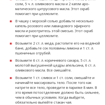
соли, 5 ч. л. оливкового масла и 2 капли аро­
матического цитрусового масла. Этот скраб
помогает при целлюлите.
В чашку с морской солью до­бавьте несколько
капель розового или лавандового эфирного
масла и разотритесь этой смесью. Этот скраб
помогает при целлюлите.
Возьмите 2 ст. л. меда, расто­пите его на водяной
бане, добавь­те сок половины лимона и 1 ст. л.
пшеничных отрубей.
Возьмите 6 ст. л. коричнево­го сахара, 5 ст. л.
молотой высу­шенной цедры апельсина, 6 ст. л.
оливкового масла. Все смешайте.
Возьмите 1 ст. сливок и 1 ст. соли, смешайте и
начинайте мас­сировать тело. После того как
натрете все тело, проведите в парилке 8 мин. В
это время пото­отделение должно быть силь­нее,
чем в обычных условиях. Когда выйдете,
обязательно выпейте стакан чая.