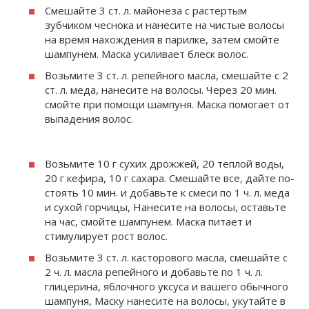
Смешайте 3 ст. л. майонеза с растертым
зубчиком чеснока и на­несите на чистые волосы
на вре­мя нахождения в парилке, затем смойте
шампунем. Маска усили­вает блеск волос.
Возьмите 3 ст. л. репейного масла, смешайте с 2
ст. л. меда, нанесите на волосы. Через 20 мин.
смойте при помощи шампу­ня. Маска помогает от
выпаде­ния волос.
Возьмите 10 г сухих дрожжей, 20 теплой воды,
20 г кефира, 10 г сахара. Смешайте все, дайте по­
стоять 10 мин. и добавьте к смеси по 1 ч. л. меда
и сухой горчицы, Нанесите на волосы, оставьте
на час, смойте шампунем. Маска пи­тает и
стимулирует рост волос.
Возьмите 3 ст. л. касторового масла, смешайте с
2 ч. л. масла репейного и добавьте по 1 ч. л.
глицерина, яблочного уксуса и вашего обычного
шампуня, Ма­ску нанесите на волосы, укутайте в