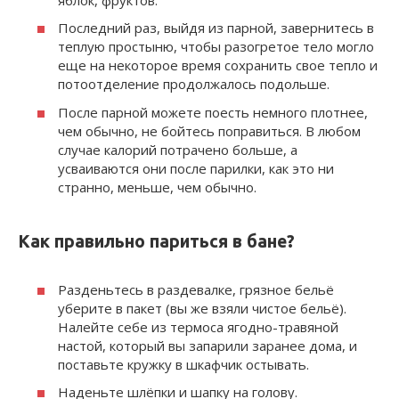
Последний раз, выйдя из пар­ной, завернитесь в
теплую про­стыню, чтобы разогретое тело могло
еще на некоторое время сохранить свое тепло и
потоотде­ление продолжалось подольше.
После парной можете поесть немного плотнее,
чем обычно, не бойтесь поправиться. В любом
случае калорий потрачено боль­ше, а
усваиваются они после па­рилки, как это ни
странно, мень­ше, чем обычно.
Как правильно париться в бане?
Разденьтесь в раздевалке, грязное бельё
уберите в пакет (вы же взяли чистое бельё).
Налейте себе из термоса ягодно-травяной
настой, который вы запарили заранее дома, и
поставьте кружку в шкафчик остывать.
Наденьте шлёпки и шапку на голову.