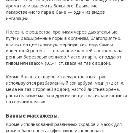
аромат или вылечить больно­го. Вдыхание
лекарственного пара в бане — один из видов
ингаляции.
Полезные вещества, проникая через дыхательные
пути и расширенные поры в ор­ганизм, благоприятно,
влияют на центральную нервную систему. Самый
известный рецепт — по­ливание камней настоем запа­
ренных березовых веников. Ча­сто в парных поддают
пивом или квасом (0,5-1 ст. кваса на таз с водой).
Кроме банных отваров из лекарственных трав
используются разбавленный сок арбуза, мед (1/2 ст. л.
меда на таз с горячей водой), настой листьев хрена,
растительные масла и другие вещества, испаряющиеся
на го­рячих камнях.
Банные массажеры.
Кроме использования различных скрабов и масок для
кожи в бане очень эффективно использовать