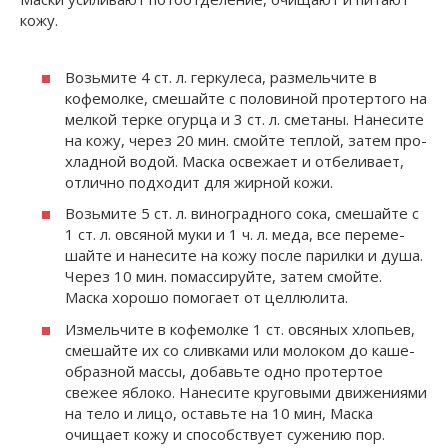
кожу.
Возьмите 4 ст. л. геркулеса, размельчите в
кофемолке, сме­шайте с половиной протертого на
мелкой терке огурца и 3 ст. л. сметаны. Нанесите
на кожу, через 20 мин. смойте теплой, затем про­
хладной водой. Маска освежает и отбеливает,
отлично подходит для жирной кожи.
Возьмите 5 ст. л. виноградного сока, смешайте с
1 ст. л. овсяной муки и 1 ч. л. меда, все переме­
шайте и нанесите на кожу после парилки и душа.
Через 10 мин. по­массируйте, затем смойте.
Маска хорошо помогает от целлюлита.
Измельчите в кофемолке 1 ст. овсяных хлопьев,
смешайте их со сливками или молоком до каше­
образной массы, добавьте одно протертое
свежее яблоко. Нанесите кру­говыми движения­ми
на тело и лицо, оставьте на 10 мин, Маска
очищает кожу и способствует су­жению пор.